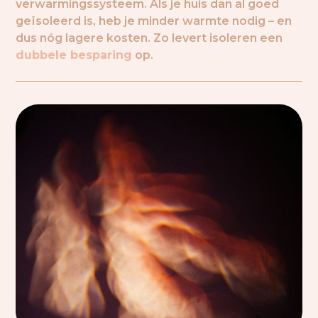
verwarmingssysteem. Als je huis dan al goed
geïsoleerd is, heb je minder warmte nodig – en
dus nóg lagere kosten. Zo levert isoleren een
dubbele besparing
op.