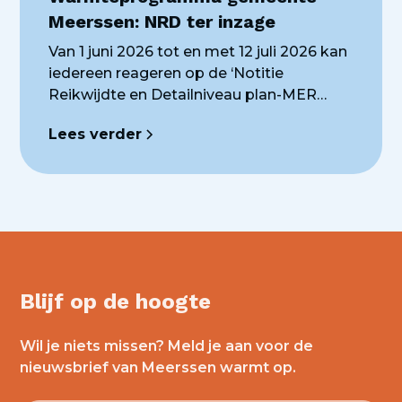
Meerssen: NRD ter inzage
Van 1 juni 2026 tot en met 12 juli 2026 kan
iedereen reageren op de ‘Notitie
Reikwijdte en Detailniveau plan-MER
voor het Warmteprogramma. Deze
Lees verder
Notitie is de eerste stap om te komen tot
een plan-milieueffectrapport (plan-MER)
en beschrijft wat er in het plan-MER
wordt onderzocht en hoe dit gebeurt.
Blijf op de hoogte
Wil je niets missen? Meld je aan voor de
nieuwsbrief van Meerssen warmt op.