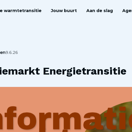
e warmtetransitie
Jouw buurt
Aan de slag
Age
zen
9.6.26
iemarkt Energietransitie