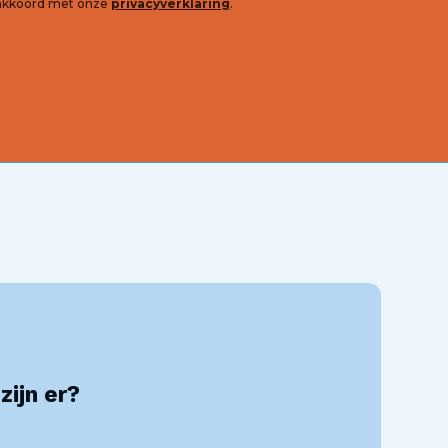
e akkoord met onze
privacyverklaring
.
zijn er?