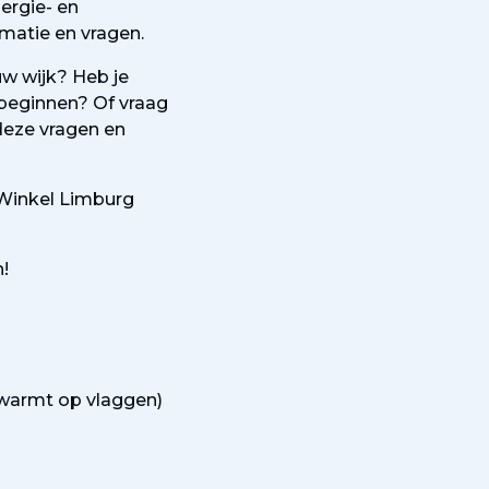
ergie- en
rmatie en vragen.
w wijk? Heb je
e beginnen? Of vraag
deze vragen en
rWinkel Limburg
!
 warmt op vlaggen)