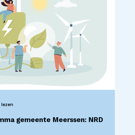
 lezen
mma gemeente Meerssen: NRD