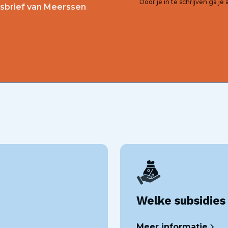
Door je in te schrijven ga j
wsbrief van Meerssen
Welke subsidies 
Meer informatie