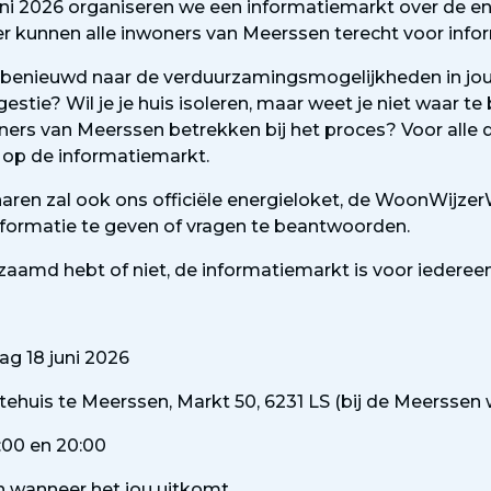
ni 2026 organiseren we een informatiemarkt over de en
er kunnen alle inwoners van Meerssen terecht voor info
d benieuwd naar de verduurzamingsmogelijkheden in jou
estie? Wil je je huis isoleren, maar weet je niet waar t
oners van Meerssen betrekken bij het proces? Voor alle 
 op de informatiemarkt.
ren zal ook ons officiële energieloket, de WoonWijze
nformatie te geven of vragen te beantwoorden.
rzaamd hebt of niet, de informatiemarkt is voor iedereen
g 18 juni 2026
huis te Meerssen, Markt 50, 6231 LS (bij de Meerssen
:00 en 20:00
 wanneer het jou uitkomt.