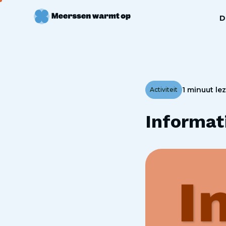
D
1 minuut le
Activiteit
Informat