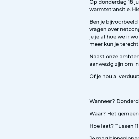
Op donderdag 18 ju
warmtetransitie. Hi
Ben je bijvoorbeel
vragen over netcong
je je af hoe we inw
meer kun je terecht
Naast onze ambtena
aanwezig zijn om i
Of je nou al verduu
Wanneer? Donderda
Waar? Het gemeente
Hoe laat? Tussen 11
Je mag binnenlopen