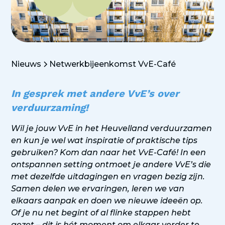
Nieuws
Netwerkbijeenkomst VvE-Café
In gesprek met andere VvE’s over
verduurzaming!
Wil je jouw VvE in het Heuvelland verduurzamen
en kun je wel wat inspiratie of praktische tips
gebruiken? Kom dan naar het VvE-Café! In een
ontspannen setting ontmoet je andere VvE’s die
met dezelfde uitdagingen en vragen bezig zijn.
Samen delen we ervaringen, leren we van
elkaars aanpak en doen we nieuwe ideeën op.
Of je nu net begint of al flinke stappen hebt
gezet – dit is hét moment om elkaar verder te