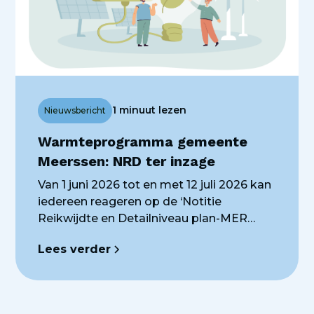
1 minuut lezen
Nieuwsbericht
Warmteprogramma gemeente
Meerssen: NRD ter inzage
Van 1 juni 2026 tot en met 12 juli 2026 kan
iedereen reageren op de ‘Notitie
Reikwijdte en Detailniveau plan-MER
voor het Warmteprogramma. Deze
Lees verder
Notitie is de eerste stap om te komen tot
een plan-milieueffectrapport (plan-MER)
en beschrijft wat er in het plan-MER
wordt onderzocht en hoe dit gebeurt.