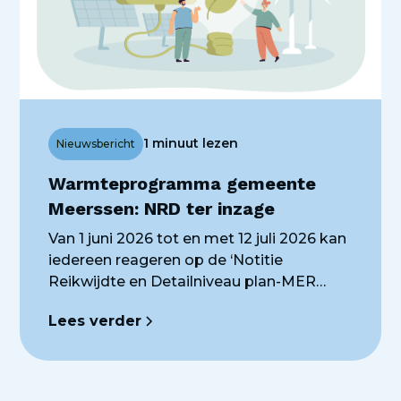
1 minuut lezen
Nieuwsbericht
Warmteprogramma gemeente
Meerssen: NRD ter inzage
Van 1 juni 2026 tot en met 12 juli 2026 kan
iedereen reageren op de ‘Notitie
Reikwijdte en Detailniveau plan-MER
voor het Warmteprogramma. Deze
Lees verder
Notitie is de eerste stap om te komen tot
een plan-milieueffectrapport (plan-MER)
en beschrijft wat er in het plan-MER
wordt onderzocht en hoe dit gebeurt.