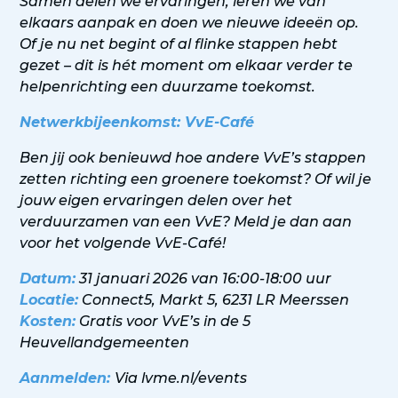
Samen delen we ervaringen, leren we van
elkaars aanpak en doen we nieuwe ideeën op.
Of je nu net begint of al flinke stappen hebt
gezet – dit is hét moment om elkaar verder te
helpenrichting een duurzame toekomst.
Netwerkbijeenkomst: VvE-Café
Ben jij ook benieuwd hoe andere VvE’s stappen
zetten richting een groenere toekomst? Of wil je
jouw eigen ervaringen delen over het
verduurzamen van een VvE? Meld je dan aan
voor het volgende VvE-Café!
Datum:
31 januari 2026 van 16:00-18:00 uur
Locatie:
Connect5, Markt 5, 6231 LR Meerssen
Kosten:
Gratis voor VvE’s in de 5
Heuvellandgemeenten
Aanmelden:
Via
lvme.nl/events