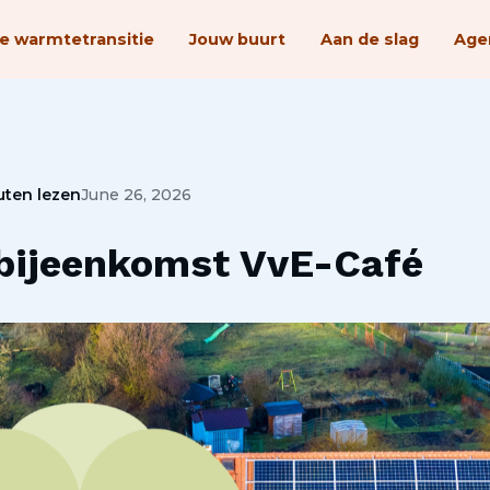
e warmtetransitie
Jouw buurt
Aan de slag
Age
uten lezen
June 26, 2026
bijeenkomst VvE-Café