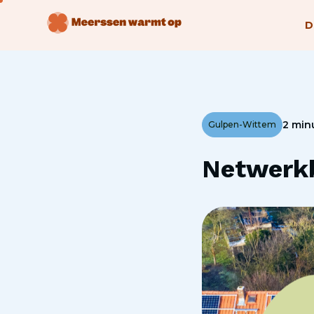
D
2 min
Gulpen-Wittem
Netwerk