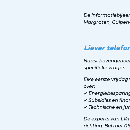
De informatiebijeen
Margraten, Gulpen-
Liever telefo
Naast bovengenoem
specifieke vragen.
Elke eerste vrijdag
over:
✔ Energiebespari
✔ Subsidies en fina
✔ Technische en ju
De experts van LVm
richting. Bel met 0