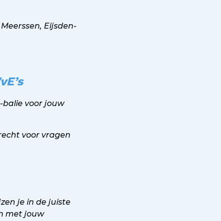
 Meerssen, Eijsden-
VvE’s
balie voor jouw
erecht voor vragen
n je in de juiste
in met jouw