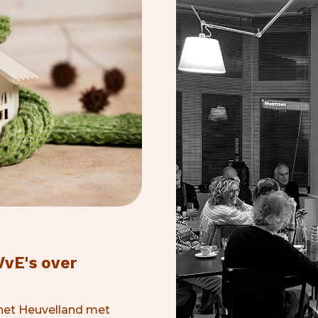
VvE's over
 het Heuvelland met