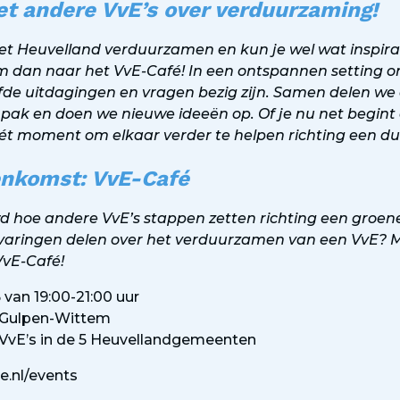
et andere VvE’s over verduurzaming!
het Heuvelland verduurzamen en kun je wel wat inspirat
m dan naar het VvE-Café! In een ontspannen setting 
fde uitdagingen en vragen bezig zijn. Samen delen we 
ak en doen we nieuwe ideeën op. Of je nu net begint o
s hét moment om elkaar verder te helpen richting een 
nkomst: VvE-Café
wd hoe andere VvE’s stappen zetten richting een groen
ervaringen delen over het verduurzamen van een VvE? 
VvE-Café!
 van 19:00-21:00 uur
 Gulpen-Wittem
r VvE’s in de 5 Heuvellandgemeenten
e.nl/events