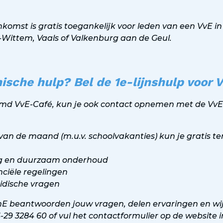
komst is gratis toegankelijk voor leden van een VvE in
Wittem, Vaals of Valkenburg aan de Geul.
nische hulp? Bel de 1e-lijnshulp voor 
d VvE-Café, kun je ook contact opnemen met de VvE-
 van de maand (m.u.v. schoolvakanties) kun je gratis t
ng en duurzaam onderhoud
nciële regelingen
ridische vragen
E beantwoorden jouw vragen, delen ervaringen en wijze
6-29 3284 60 of vul het contactformulier op de website 