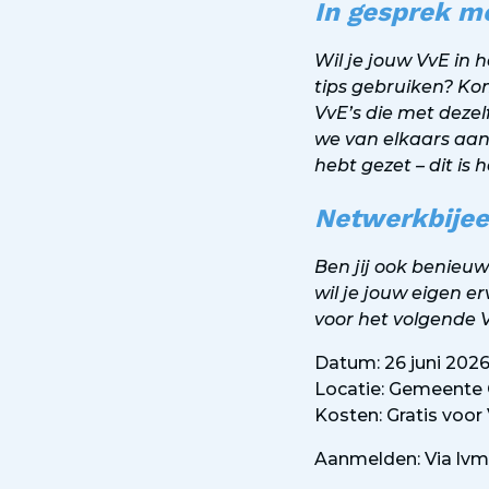
In gesprek m
Wil je jouw VvE in 
tips gebruiken? Ko
VvE’s die met dezel
we van elkaars aanp
hebt gezet – dit i
Netwerkbijee
Ben jij ook benieu
wil je jouw eigen 
voor het volgende 
Datum: 26 juni 2026
Locatie: Gemeente
Kosten: Gratis voo
Aanmelden: Via
lvm